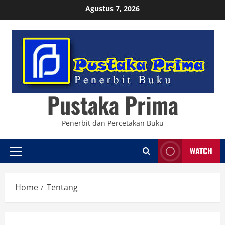
Skip
Agustus 7, 2026
to
content
Pustaka Prima
Penerbit dan Percetakan Buku
WATCH
Primary
Menu
Home
Tentang